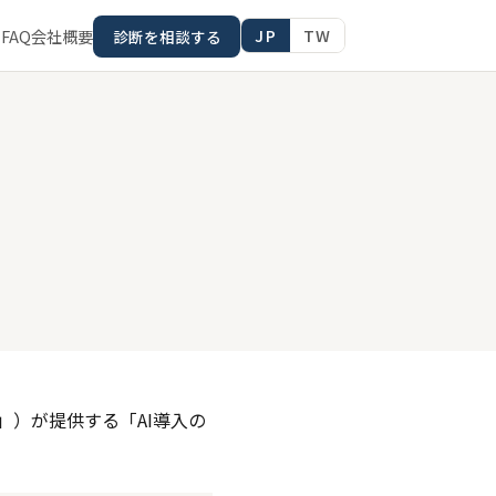
JP
TW
ス
FAQ
会社概要
診断を相談する
社」）が提供する「AI導入の